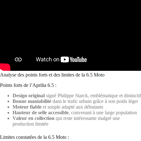
Analyse des points forts et des limites de la 6.5 Moto
Points forts de l’Aprilia 6.5 :
Design original
signé Philippe Starck, emblématique et distinctif
Bonne maniabilité
dans le trafic urbain grâce à son poids léger
Moteur fiable
et souple adapté aux débutants
Hauteur de selle accessible
, convenant à une large population
Valeur en collection
qui reste intéressante malgré une
production limitée
Limites constatées de la 6.5 Moto :