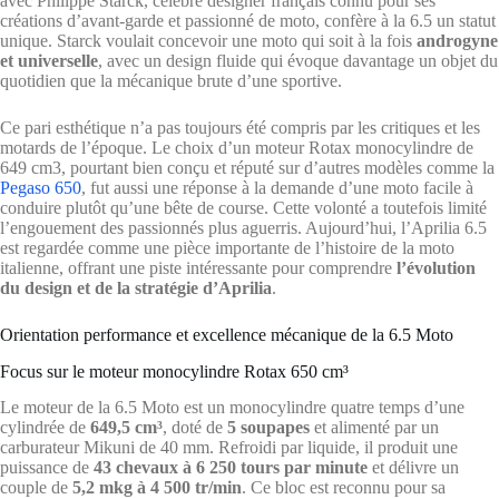
avec Philippe Starck, célèbre designer français connu pour ses
créations d’avant-garde et passionné de moto, confère à la 6.5 un statut
unique. Starck voulait concevoir une moto qui soit à la fois
androgyne
et universelle
, avec un design fluide qui évoque davantage un objet du
quotidien que la mécanique brute d’une sportive.
Ce pari esthétique n’a pas toujours été compris par les critiques et les
motards de l’époque. Le choix d’un moteur Rotax monocylindre de
649 cm3, pourtant bien conçu et réputé sur d’autres modèles comme la
Pegaso 650
, fut aussi une réponse à la demande d’une moto facile à
conduire plutôt qu’une bête de course. Cette volonté a toutefois limité
l’engouement des passionnés plus aguerris. Aujourd’hui, l’Aprilia 6.5
est regardée comme une pièce importante de l’histoire de la moto
italienne, offrant une piste intéressante pour comprendre
l’évolution
du design et de la stratégie d’Aprilia
.
Orientation performance et excellence mécanique de la 6.5 Moto
Focus sur le moteur monocylindre Rotax 650 cm³
Le moteur de la 6.5 Moto est un monocylindre quatre temps d’une
cylindrée de
649,5 cm³
, doté de
5 soupapes
et alimenté par un
carburateur Mikuni de 40 mm. Refroidi par liquide, il produit une
puissance de
43 chevaux à 6 250 tours par minute
et délivre un
couple de
5,2 mkg à 4 500 tr/min
. Ce bloc est reconnu pour sa