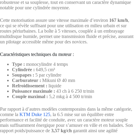
robustesse et sa souplesse, tout en conservant un caractère dynamique
notable pour une cylindrée moyenne.
Cette motorisation assure une vitesse maximale d’environ
167 km/h
,
ce qui se révèle suffisant pour une utilisation en milieu urbain et sur
routes périurbaines. La boîte à 5 vitesses, couplée à un embrayage
multidisque humide, permet une transmission fluide et précise, assurant
un pilotage accessible même pour des novices.
Caractéristiques techniques du moteur :
Type :
monocylindre 4 temps
Cylindrée :
649,5 cm³
Soupapes :
5 par cylindre
Carburateur :
Mikuni Ø 40 mm
Refroidissement :
liquide
Puissance maximale :
43 ch à 6 250 tr/min
Couple maximal :
5,2 mkg à 4 500 tr/min
Par rapport à d’autres modèles contemporains dans la même catégorie,
comme la
KTM Duke 125
, la 6.5 mise sur un équilibre entre
performance et facilité de conduite, avec un caractère moteur souple
mais suffisamment énergique pour s’amuser en ville et en balades. Son
rapport poids/puissance de
3,57 kg/ch
garantit ainsi une agilité