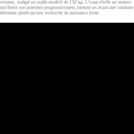
certaine, malgré un poids modéré de 150 kg. L’essai révèle un moteur
qui libère son potentiel progressivement, mettant en avant une conduite
détendue plutôt qu’une recherche de puissance brute.