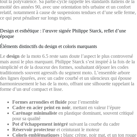
tout la polyvalence. Sa partie-cycle rappelle les standards italiens de la
moitié des années 90, avec une orientation très urbaine et un confort
relatif, notamment à cause de suspensions tendues et d’une selle ferme,
ce qui peut pénaliser sur longs trajets.
Design et esthétique : l’œuvre signée Philippe Starck, reflet d’une
époque
Éléments distinctifs du design et coloris marquants
Le
design
de la moto 6.5 reste sans doute l’aspect le plus controversé
mais aussi le plus marquant. Philippe Starck s’est inspiré à la fois de la
simplicité et de la douceur des formes, souhaitant déjouer les codes
traditionnels souvent agressifs du segment moto. L’ensemble arbore
des lignes épurées, avec un cadre courbé et un silencieux qui épouse
harmonieusement le bas de la moto, offrant une silhouette rappelant la
forme d’un œuf compact et lisse.
Formes arrondies et fluide
pour l’ensemble
Cadre en acier peint en noir
, mettant en valeur l’épure
Carénage minimaliste
en plastique dominant, souvent critiqué
pour sa qualité
Pot d’échappement intégré
suivant la courbe du cadre
Réservoir protecteur
et ceinturant le moteur
Coloris emblématiques :
blanc crème, noir mat, et un ton rouge