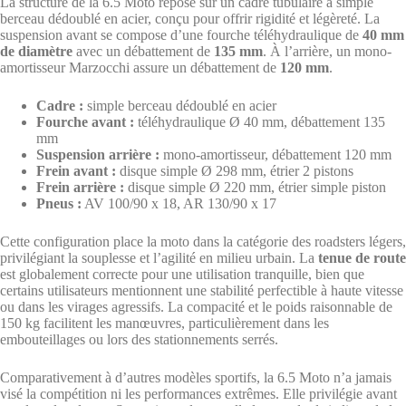
La structure de la 6.5 Moto repose sur un cadre tubulaire à simple
berceau dédoublé en acier, conçu pour offrir rigidité et légèreté. La
suspension avant se compose d’une fourche téléhydraulique de
40 mm
de diamètre
avec un débattement de
135 mm
. À l’arrière, un mono-
amortisseur Marzocchi assure un débattement de
120 mm
.
Cadre :
simple berceau dédoublé en acier
Fourche avant :
téléhydraulique Ø 40 mm, débattement 135
mm
Suspension arrière :
mono-amortisseur, débattement 120 mm
Frein avant :
disque simple Ø 298 mm, étrier 2 pistons
Frein arrière :
disque simple Ø 220 mm, étrier simple piston
Pneus :
AV 100/90 x 18, AR 130/90 x 17
Cette configuration place la moto dans la catégorie des roadsters légers,
privilégiant la souplesse et l’agilité en milieu urbain. La
tenue de route
est globalement correcte pour une utilisation tranquille, bien que
certains utilisateurs mentionnent une stabilité perfectible à haute vitesse
ou dans les virages agressifs. La compacité et le poids raisonnable de
150 kg facilitent les manœuvres, particulièrement dans les
embouteillages ou lors des stationnements serrés.
Comparativement à d’autres modèles sportifs, la 6.5 Moto n’a jamais
visé la compétition ni les performances extrêmes. Elle privilégie avant