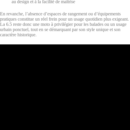
au design et à la facilité de maîtrise
En revanche, l’absence d’espaces de rangement ou d’équipements
pratiques constitue un réel frein pour un usage quotidien plus exigeant.
La 6.5 reste donc une moto à privilégier pour les balades ou un usage
urbain ponctuel, tout en se démarquant par son style unique et son
caractère historique.