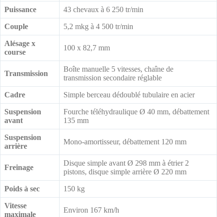
Puissance
43 chevaux à 6 250 tr/min
Couple
5,2 mkg à 4 500 tr/min
Alésage x
100 x 82,7 mm
course
Boîte manuelle 5 vitesses, chaîne de
Transmission
transmission secondaire réglable
Cadre
Simple berceau dédoublé tubulaire en acier
Suspension
Fourche téléhydraulique Ø 40 mm, débattement
avant
135 mm
Suspension
Mono-amortisseur, débattement 120 mm
arrière
Disque simple avant Ø 298 mm à étrier 2
Freinage
pistons, disque simple arrière Ø 220 mm
Poids à sec
150 kg
Vitesse
Environ 167 km/h
maximale