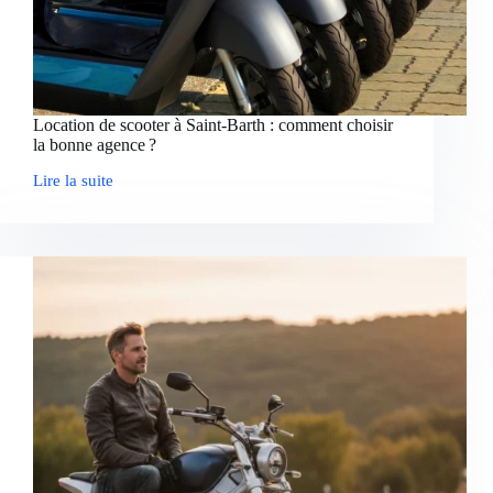
Location de scooter à Saint-Barth : comment choisir
la bonne agence ?
Lire la suite
Location
de
scooter
à
Saint-
Barth :
comment
choisir
la
bonne
agence ?