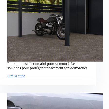
Pourquoi installer un abri pour sa moto ? Les
solutions pour protéger efficacement son deux-roues
Lire la suite
Pourquoi
installer
un
abri
pour
sa
moto
?