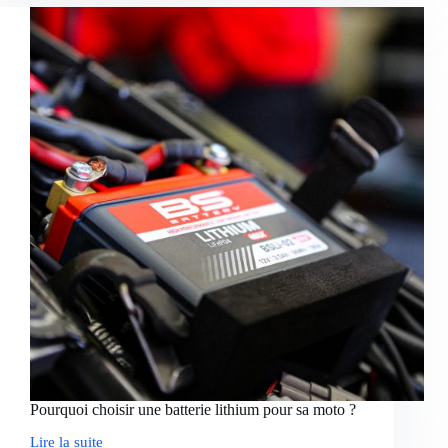
les
risques
de
rayures
sur
une
voiture
Pourquoi choisir une batterie lithium pour sa moto ?
Lire la suite