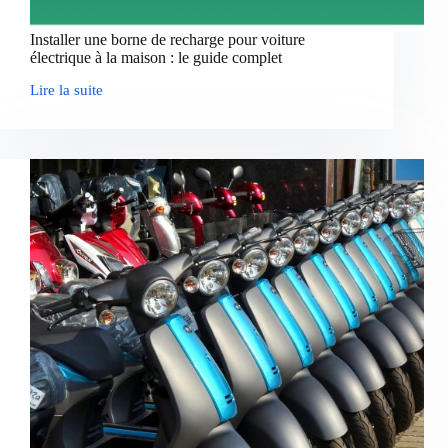
Installer une borne de recharge pour voiture
électrique à la maison : le guide complet
Lire la suite
Installer
une
borne
de
recharge
pour
voiture
électrique
à
la
maison
:
le
guide
complet