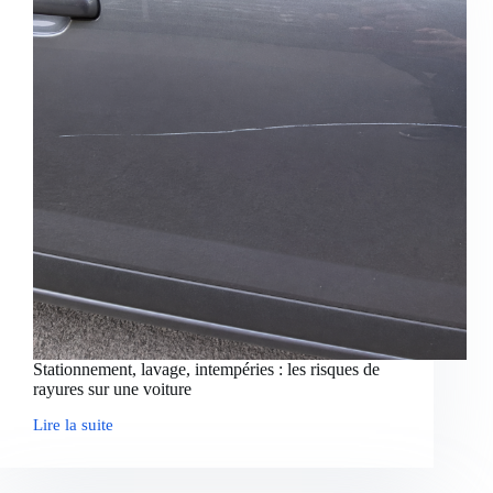
Les
solutions
pour
protéger
efficacement
son
deux-
roues
Stationnement, lavage, intempéries : les risques de
rayures sur une voiture
Lire la suite
Stationnement,
lavage,
intempéries
: