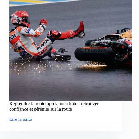
et
conseils
pour
l’achat
d’occasion
Reprendre la moto après une chute : retrouver
confiance et sérénité sur la route
Lire la suite
Reprendre
la
moto
après