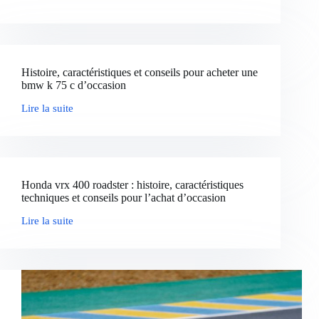
Pourquoi
choisir
une
batterie
lithium
pour
Histoire, caractéristiques et conseils pour acheter une
sa
bmw k 75 c d’occasion
moto
?
Lire la suite
Histoire,
caractéristiques
et
conseils
pour
acheter
Honda vrx 400 roadster : histoire, caractéristiques
une
techniques et conseils pour l’achat d’occasion
bmw
k
Lire la suite
75
Honda
c
vrx
d’occasion
400
roadster
:
histoire,
caractéristiques
techniques