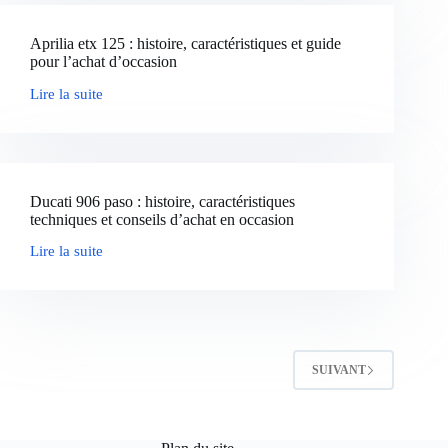
une
chute
Aprilia etx 125 : histoire, caractéristiques et guide
:
pour l’achat d’occasion
retrouver
confiance
Lire la suite
et
Aprilia
sérénité
etx
sur
125
la
:
route
histoire,
caractéristiques
Ducati 906 paso : histoire, caractéristiques
et
techniques et conseils d’achat en occasion
guide
pour
Lire la suite
l’achat
Ducati
d’occasion
906
paso
:
histoire,
caractéristiques
techniques
SUIVANT
et
conseils
d’achat
en
occasion