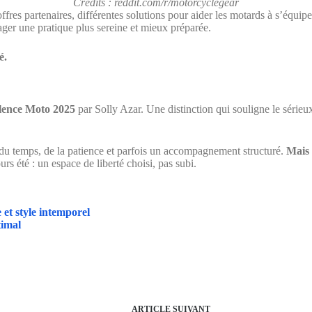
Crédits : reddit.com/r/motorcyclegear
ffres partenaires, différentes solutions pour aider les motards à s’équip
ger une pratique plus sereine et mieux préparée.
é.
llence Moto 2025
par Solly Azar. Une distinction qui souligne le sérieu
du temps, de la patience et parfois un accompagnement structuré.
Mais 
urs été : un espace de liberté choisi, pas subi.
 et style intemporel
timal
ARTICLE
SUIVANT