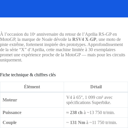
À l’occasion du 10ᵉ anniversaire du retour de l’Aprilia RS-GP en
MotoGP, la marque de Noale dévoile la
RSV4 X-GP
, une moto de
piste extrême, fortement inspirée des prototypes. Approfondissement
de la série “X” d’Aprilia, cette machine limitée à 30 exemplaires
promet une expérience proche de la MotoGP — mais pour les circuits
uniquement.
Fiche technique & chiffres clés
Élément
Détail
V4 à 65°, 1 099 cm³ avec
Moteur
spécifications Superbike.
Puissance
≈
238 ch
à ~13 750 tr/min.
Couple
~
131 Nm
à ~11 750 tr/min.