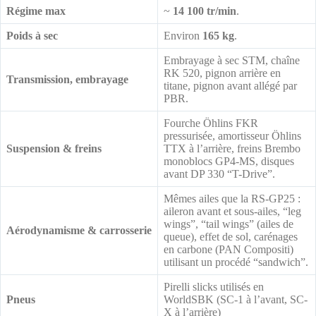
Régime max
~
14 100 tr/min
.
Poids à sec
Environ
165 kg
.
Embrayage à sec STM, chaîne
RK 520, pignon arrière en
Transmission, embrayage
titane, pignon avant allégé par
PBR.
Fourche Öhlins FKR
pressurisée, amortisseur Öhlins
Suspension & freins
TTX à l’arrière, freins Brembo
monoblocs GP4-MS, disques
avant DP 330 “T-Drive”.
Mêmes ailes que la RS-GP25 :
aileron avant et sous-ailes, “leg
wings”, “tail wings” (ailes de
Aérodynamisme & carrosserie
queue), effet de sol, carénages
en carbone (PAN Compositi)
utilisant un procédé “sandwich”.
Pirelli slicks utilisés en
Pneus
WorldSBK (SC-1 à l’avant, SC-
X à l’arrière)