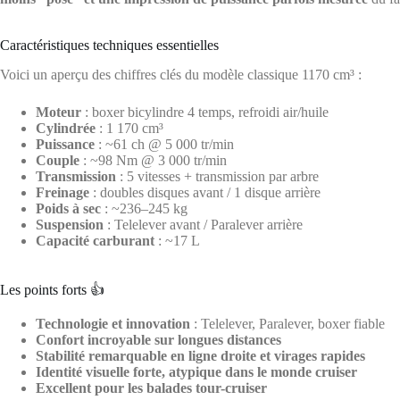
Caractéristiques techniques essentielles
Voici un aperçu des chiffres clés du modèle classique 1170 cm³ :
Moteur
: boxer bicylindre 4 temps, refroidi air/huile
Cylindrée
: 1 170 cm³
Puissance
: ~61 ch @ 5 000 tr/min
Couple
: ~98 Nm @ 3 000 tr/min
Transmission
: 5 vitesses + transmission par arbre
Freinage
: doubles disques avant / 1 disque arrière
Poids à sec
: ~236–245 kg
Suspension
: Telelever avant / Paralever arrière
Capacité carburant
: ~17 L
Les points forts 👍
Technologie et innovation
: Telelever, Paralever, boxer fiable
Confort incroyable sur longues distances
Stabilité remarquable en ligne droite et virages rapides
Identité visuelle forte, atypique dans le monde cruiser
Excellent pour les balades tour-cruiser