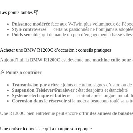
Les points faibles 👎
Puissance modérée
face aux V-Twin plus volumineux de l’épo
Style controversé
— certains passionnés ne l’ont jamais adoptée
Poids sensible
, qui demande un peu d’engagement à basse vitess
Acheter une BMW R1200C d’occasion : conseils pratiques
Aujourd’hui, la
BMW R1200C
est devenue une
machine culte pour 
🔎
Points à contrôler
Transmission par arbre
: joints et cardan, signes d’usure ou de
Suspension Telelever/Paralever
: état des joints et étanchéité
Système électrique et batterie
— surtout après longue immobili
Corrosion dans le réservoir
si la moto a beaucoup roulé sans t
Une R1200C bien entretenue peut encore offrir
des années de balades
Une cruiser iconoclaste qui a marqué son époque