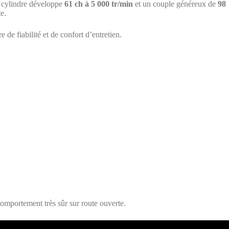
r cylindre développe
61 ch à 5 000 tr/min
et un couple généreux de
98
e.
 de fiabilité et de confort d’entretien.
omportement très sûr sur route ouverte.