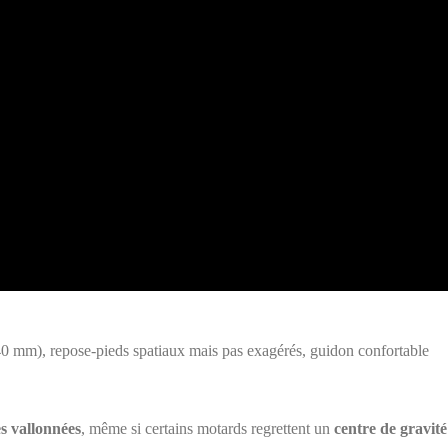
40 mm), repose-pieds spatiaux mais pas exagérés, guidon confortable
s vallonnées
, même si certains motards regrettent un
centre de gravité