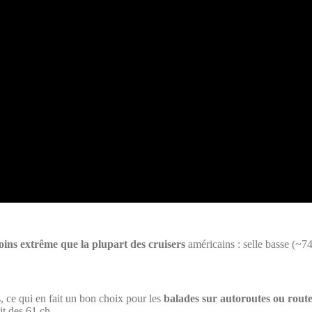
moins extrême que la plupart des cruisers
américains : selle basse (~7
s, ce qui en fait un bon choix pour les
balades sur autoroutes ou route
it des 61 ch.