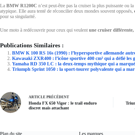
La
BMW R1200C
n’est peut-être pas la cruiser la plus puissante ou l
atypique. Elle aura tenté de réconcilier deux mondes souvent opposés,
pour sa singularité.
Une moto à redécouvrir pour ceux qui veulent
une cruiser différente
Publications Similaires :
BMW K 100 RS 16s (1990) : l’hypersportive allemande aut
Kawasaki ZXR400 : l’icône sportive 400 cm³ qui a défié les g
Yamaha RD 350 LC : la deux-temps mythique qui a marqué 
Triumph Sprint 1050 : la sport-tourer polyvalente qui a m
ARTICLE
PRÉCÉDENT
Honda FX 650 Vigor : le trail enduro
Triu
discret mais attachant
Plan du site
Les marques