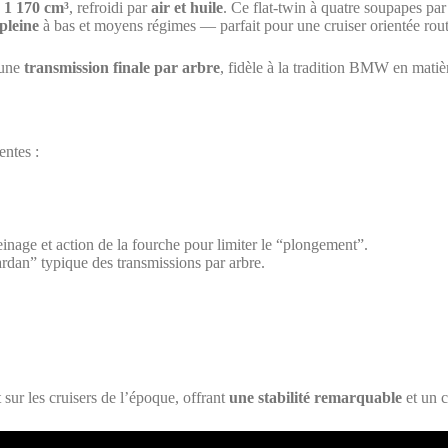
 1 170 cm³
, refroidi par
air et huile
. Ce flat-twin à quatre soupapes pa
 pleine
à bas et moyens régimes — parfait pour une cruiser orientée rout
 une
transmission finale par arbre
, fidèle à la tradition BMW en matière
entes :
inage et action de la fourche pour limiter le “plongement”.
ardan” typique des transmissions par arbre.
sur les cruisers de l’époque, offrant
une stabilité remarquable
et un c