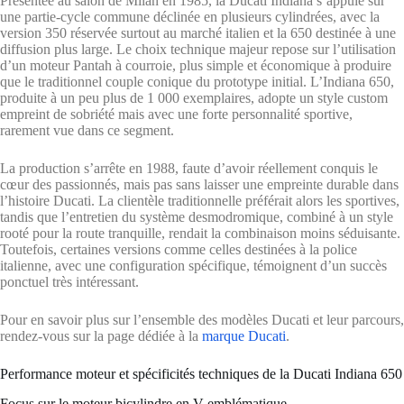
Présentée au salon de Milan en 1985, la Ducati Indiana s’appuie sur
une partie-cycle commune déclinée en plusieurs cylindrées, avec la
version 350 réservée surtout au marché italien et la 650 destinée à une
diffusion plus large. Le choix technique majeur repose sur l’utilisation
d’un moteur Pantah à courroie, plus simple et économique à produire
que le traditionnel couple conique du prototype initial. L’Indiana 650,
produite à un peu plus de 1 000 exemplaires, adopte un style custom
empreint de sobriété mais avec une forte personnalité sportive,
rarement vue dans ce segment.
La production s’arrête en 1988, faute d’avoir réellement conquis le
cœur des passionnés, mais pas sans laisser une empreinte durable dans
l’histoire Ducati. La clientèle traditionnelle préférait alors les sportives,
tandis que l’entretien du système desmodromique, combiné à un style
rooté pour la route tranquille, rendait la combinaison moins séduisante.
Toutefois, certaines versions comme celles destinées à la police
italienne, avec une configuration spécifique, témoignent d’un succès
ponctuel très intéressant.
Pour en savoir plus sur l’ensemble des modèles Ducati et leur parcours,
rendez-vous sur la page dédiée à la
marque Ducati
.
Performance moteur et spécificités techniques de la Ducati Indiana 650
Focus sur le moteur bicylindre en V emblématique