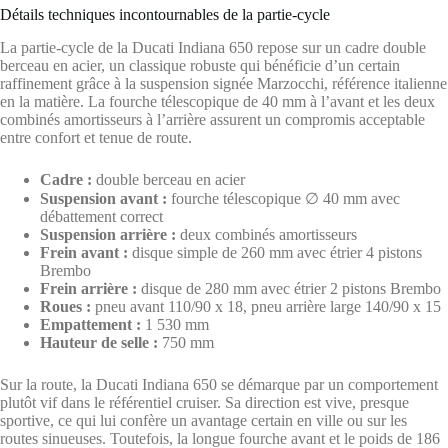
Détails techniques incontournables de la partie-cycle
La partie-cycle de la Ducati Indiana 650 repose sur un cadre double
berceau en acier, un classique robuste qui bénéficie d’un certain
raffinement grâce à la suspension signée Marzocchi, référence italienne
en la matière. La fourche télescopique de 40 mm à l’avant et les deux
combinés amortisseurs à l’arrière assurent un compromis acceptable
entre confort et tenue de route.
Cadre :
double berceau en acier
Suspension avant :
fourche télescopique ∅ 40 mm avec
débattement correct
Suspension arrière :
deux combinés amortisseurs
Frein avant :
disque simple de 260 mm avec étrier 4 pistons
Brembo
Frein arrière :
disque de 280 mm avec étrier 2 pistons Brembo
Roues :
pneu avant 110/90 x 18, pneu arrière large 140/90 x 15
Empattement :
1 530 mm
Hauteur de selle :
750 mm
Sur la route, la Ducati Indiana 650 se démarque par un comportement
plutôt vif dans le référentiel cruiser. Sa direction est vive, presque
sportive, ce qui lui confère un avantage certain en ville ou sur les
routes sinueuses. Toutefois, la longue fourche avant et le poids de 186