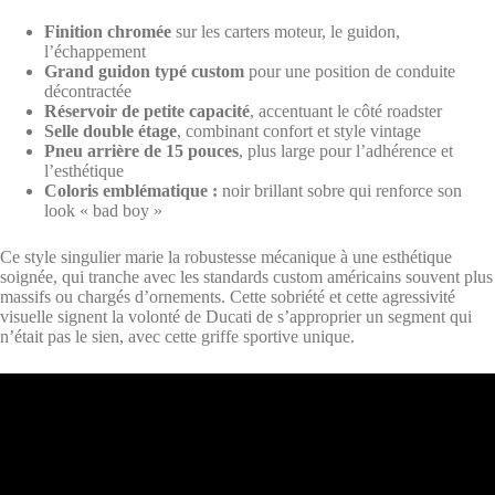
Finition chromée
sur les carters moteur, le guidon,
l’échappement
Grand guidon typé custom
pour une position de conduite
décontractée
Réservoir de petite capacité
, accentuant le côté roadster
Selle double étage
, combinant confort et style vintage
Pneu arrière de 15 pouces
, plus large pour l’adhérence et
l’esthétique
Coloris emblématique :
noir brillant sobre qui renforce son
look « bad boy »
Ce style singulier marie la robustesse mécanique à une esthétique
soignée, qui tranche avec les standards custom américains souvent plus
massifs ou chargés d’ornements. Cette sobriété et cette agressivité
visuelle signent la volonté de Ducati de s’approprier un segment qui
n’était pas le sien, avec cette griffe sportive unique.