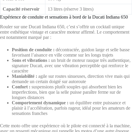
Capacité réservoir
13 litres (réserve 3 litres)
Expérience de conduite et sensations à bord de la Ducati Indiana 650
Rouler sur une Ducati Indiana 650, c’est s’offrir un cocktail unique
entre esthétique vintage et caractère moteur affirmé. Le comportement
est notamment marqué par :
Position de conduite :
décontractée, guidon large et selle basse
favorisant l’aisance en ville comme sur les longs trajets
Sons et vibrations :
un bruit de moteur rauque très authentique,
signature Ducati, avec une vibration perceptible qui renforce le
caractère
Maniabilité :
agile sur routes sinueuses, direction vive mais qui
demande un certain doigté sur autoroute
Confort :
suspensions plutôt souples qui absorbent bien les
imperfections, bien que la selle puisse paraître ferme sur de
longues distances
Comportement dynamique :
un équilibre entre puissance et
plaisir à l’accélération, parfois rageur, idéal pour les amateurs de
sensations franches
Cette moto offre une expérience où le pilote est connecté à la machine,
avec un ressenti mécanique qui rappelle les motos d’une autre époque.