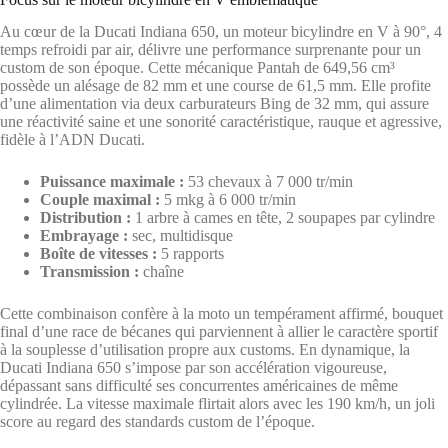
Au cœur de la Ducati Indiana 650, un moteur bicylindre en V à 90°, 4
temps refroidi par air, délivre une performance surprenante pour un
custom de son époque. Cette mécanique Pantah de 649,56 cm³
possède un alésage de 82 mm et une course de 61,5 mm. Elle profite
d’une alimentation via deux carburateurs Bing de 32 mm, qui assure
une réactivité saine et une sonorité caractéristique, rauque et agressive,
fidèle à l’ADN Ducati.
Puissance maximale :
53 chevaux à 7 000 tr/min
Couple maximal :
5 mkg à 6 000 tr/min
Distribution :
1 arbre à cames en tête, 2 soupapes par cylindre
Embrayage :
sec, multidisque
Boîte de vitesses :
5 rapports
Transmission :
chaîne
Cette combinaison confère à la moto un tempérament affirmé, bouquet
final d’une race de bécanes qui parviennent à allier le caractère sportif
à la souplesse d’utilisation propre aux customs. En dynamique, la
Ducati Indiana 650 s’impose par son accélération vigoureuse,
dépassant sans difficulté ses concurrentes américaines de même
cylindrée. La vitesse maximale flirtait alors avec les 190 km/h, un joli
score au regard des standards custom de l’époque.