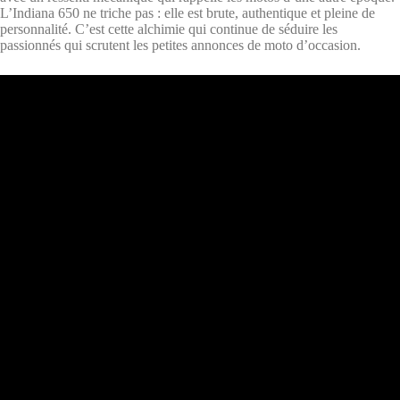
L’Indiana 650 ne triche pas : elle est brute, authentique et pleine de
personnalité. C’est cette alchimie qui continue de séduire les
passionnés qui scrutent les petites annonces de moto d’occasion.