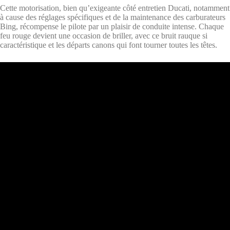
Cette motorisation, bien qu’exigeante côté entretien Ducati, notamment
à cause des réglages spécifiques et de la maintenance des carburateurs
Bing, récompense le pilote par un plaisir de conduite intense. Chaque
feu rouge devient une occasion de briller, avec ce bruit rauque si
caractéristique et les départs canons qui font tourner toutes les têtes.