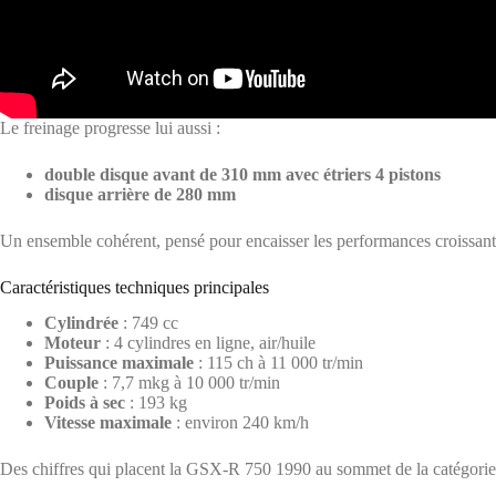
Le freinage progresse lui aussi :
double disque avant de 310 mm avec étriers 4 pistons
disque arrière de 280 mm
Un ensemble cohérent, pensé pour encaisser les performances croissant
Caractéristiques techniques principales
Cylindrée
: 749 cc
Moteur
: 4 cylindres en ligne, air/huile
Puissance maximale
: 115 ch à 11 000 tr/min
Couple
: 7,7 mkg à 10 000 tr/min
Poids à sec
: 193 kg
Vitesse maximale
: environ 240 km/h
Des chiffres qui placent la GSX-R 750 1990 au sommet de la catégorie