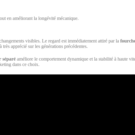
 tout en améliorant la longévité mécanique.
s changements visibles. Le regard est immédiatement attiré par la
fourch
jà très apprécié sur les générations précédentes.
r séparé
améliore le comportement dynamique et la stabilité à haute vit
rketing dans ce choix.