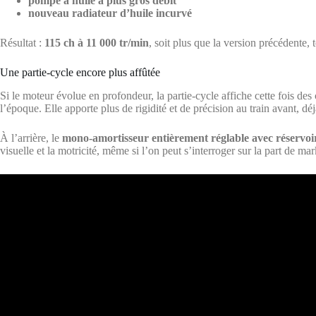
pompe à huile à plus gros débit
nouveau radiateur d’huile incurvé
Résultat :
115 ch à 11 000 tr/min
, soit plus que la version précédente,
Une partie-cycle encore plus affûtée
Si le moteur évolue en profondeur, la partie-cycle affiche cette fois de
l’époque. Elle apporte plus de rigidité et de précision au train avant, dé
À l’arrière, le
mono-amortisseur entièrement réglable avec réservoi
visuelle et la motricité, même si l’on peut s’interroger sur la part de ma