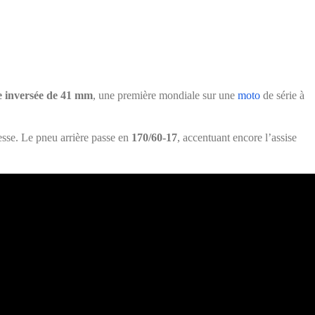
e inversée de 41 mm
, une première mondiale sur une
moto
de série à
esse. Le pneu arrière passe en
170/60-17
, accentuant encore l’assise