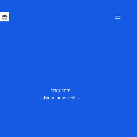
Passer
au
contenu
ÉTIQUETTE
histoire bmw r 65 ls