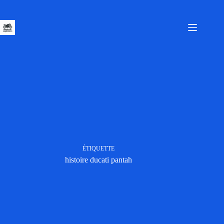
Passer
au
contenu
ÉTIQUETTE
histoire ducati pantah