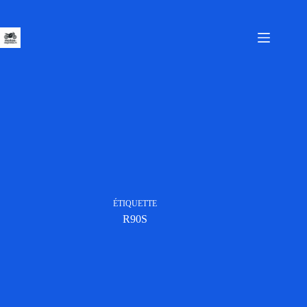
Passer
au
contenu
ÉTIQUETTE
R90S