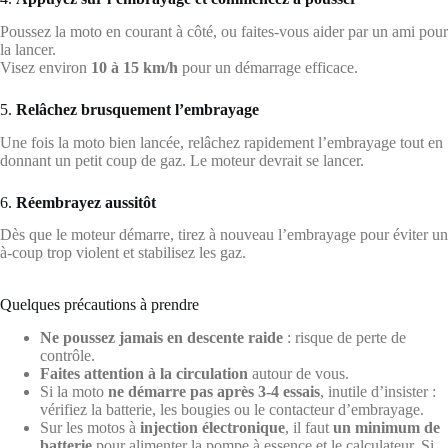
Poussez la moto en courant à côté, ou faites-vous aider par un ami pour
la lancer.
Visez environ
10 à 15 km/h
pour un démarrage efficace.
5.
Relâchez brusquement l’embrayage
Une fois la moto bien lancée, relâchez rapidement l’embrayage tout en
donnant un petit coup de gaz. Le moteur devrait se lancer.
6.
Réembrayez aussitôt
Dès que le moteur démarre, tirez à nouveau l’embrayage pour éviter un
à-coup trop violent et stabilisez les gaz.
Quelques précautions à prendre
Ne poussez jamais en descente raide
: risque de perte de
contrôle.
Faites attention à la circulation
autour de vous.
Si la moto
ne démarre pas après 3-4 essais
, inutile d’insister :
vérifiez la batterie, les bougies ou le contacteur d’embrayage.
Sur les motos à
injection électronique
, il faut
un minimum de
batterie
pour alimenter la pompe à essence et le calculateur. Si