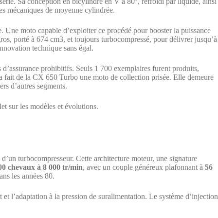
e. Sa conception en bicylindre en V à 80°, refroidi par liquide, ainsi
lles mécaniques de moyenne cylindrée.
. Une moto capable d’exploiter ce procédé pour booster la puissance
ros, porté à 674 cm3, et toujours turbocompressé, pour délivrer jusqu’à
innovation technique sans égal.
 d’assurance prohibitifs. Seuls 1 700 exemplaires furent produits,
 a fait de la CX 650 Turbo une moto de collection prisée. Elle demeure
vers d’autres segments.
t sur les modèles et évolutions.
 d’un turbocompresseur. Cette architecture moteur, une signature
00 chevaux à 8 000 tr/min
, avec un couple généreux plafonnant à
56
ans les années 80.
t l’adaptation à la pression de suralimentation. Le système d’injection