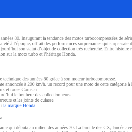
années 80. Inaugurant la tendance des motos turbocompressées de série,
reté à l’époque, offrait des performances surprenantes qui surpassaient
ourd’hui son statut d’objet de collection très recherché. Entre histoire r
sion sur la moto turbo et l’héritage Honda.
e technique des années 80 grâce à son moteur turbocompressé.
nte annoncée à 200 km/h, un record pour une moto de cette catégorie à 
ink et roues Comstar
urd’hui le bonheur des collectionneurs.
arreurs et les joints de culasse
ur
la marque Honda
da
nte qui débuta au milieu des années 70. La famille des CX, lancée avec