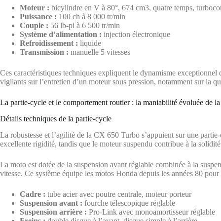
Moteur :
bicylindre en V à 80°, 674 cm3, quatre temps, turboc
Puissance :
100 ch à 8 000 tr/min
Couple :
56 lb-pi à 6 500 tr/min
Système d’alimentation :
injection électronique
Refroidissement :
liquide
Transmission :
manuelle 5 vitesses
Ces caractéristiques techniques expliquent le dynamisme exceptionnel d
vigilants sur l’entretien d’un moteur sous pression, notamment sur la qua
La partie-cycle et le comportement routier : la maniabilité évoluée d
Détails techniques de la partie-cycle
La robustesse et l’agilité de la CX 650 Turbo s’appuient sur une partie-c
excellente rigidité, tandis que le moteur suspendu contribue à la solidité
La moto est dotée de la suspension avant réglable combinée à la suspen
vitesse. Ce système équipe les motos Honda depuis les années 80 pour am
Cadre :
tube acier avec poutre centrale, moteur porteur
Suspension avant :
fourche télescopique réglable
Suspension arrière :
Pro-Link avec monoamortisseur réglable
Freins :
double disque à l’avant, disque simple à l’arrière