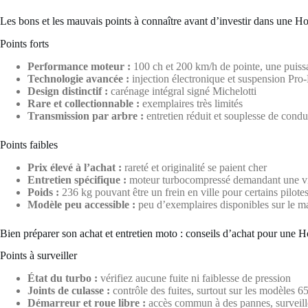
Les bons et les mauvais points à connaître avant d’investir dans une
Points forts
Performance moteur :
100 ch et 200 km/h de pointe, une puis
Technologie avancée :
injection électronique et suspension Pro
Design distinctif :
carénage intégral signé Michelotti
Rare et collectionnable :
exemplaires très limités
Transmission par arbre :
entretien réduit et souplesse de condu
Points faibles
Prix élevé à l’achat :
rareté et originalité se paient cher
Entretien spécifique :
moteur turbocompressé demandant une vi
Poids :
236 kg pouvant être un frein en ville pour certains pilote
Modèle peu accessible :
peu d’exemplaires disponibles sur le m
Bien préparer son achat et entretien moto : conseils d’achat pour un
Points à surveiller
État du turbo :
vérifiez aucune fuite ni faiblesse de pression
Joints de culasse :
contrôle des fuites, surtout sur les modèles 6
Démarreur et roue libre :
accès commun à des pannes, surveill