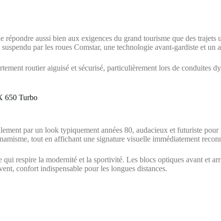
épondre aussi bien aux exigences du grand tourisme que des trajets urb
 suspendu par les roues Comstar, une technologie avant-gardiste et un 
ement routier aiguisé et sécurisé, particulièrement lors de conduites dyn
CX 650 Turbo
ement par un look typiquement années 80, audacieux et futuriste pour l’
namisme, tout en affichant une signature visuelle immédiatement reconn
ui respire la modernité et la sportivité. Les blocs optiques avant et arr
vent, confort indispensable pour les longues distances.