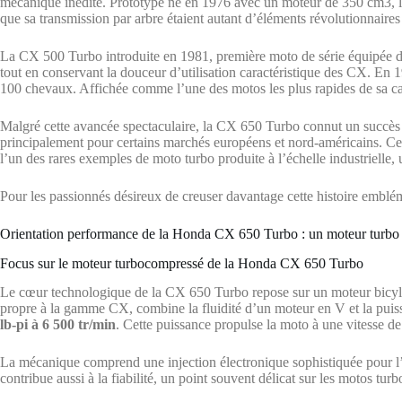
mécanique inédite. Prototype né en 1976 avec un moteur de 350 cm3, le 
que sa transmission par arbre étaient autant d’éléments révolutionnair
La CX 500 Turbo introduite en 1981, première moto de série équipée d’
tout en conservant la douceur d’utilisation caractéristique des CX. En 
100 chevaux. Affichée comme l’une des motos les plus rapides de sa cat
Malgré cette avancée spectaculaire, la CX 650 Turbo connut un succès co
principalement pour certains marchés européens et nord-américains. Cett
l’un des rares exemples de moto turbo produite à l’échelle industrielle
Pour les passionnés désireux de creuser davantage cette histoire emblém
Orientation performance de la Honda CX 650 Turbo : un moteur turbo
Focus sur le moteur turbocompressé de la Honda CX 650 Turbo
Le cœur technologique de la CX 650 Turbo repose sur un moteur bicylin
propre à la gamme CX, combine la fluidité d’un moteur en V et la pui
lb-pi à 6 500 tr/min
. Cette puissance propulse la moto à une vitesse d
La mécanique comprend une injection électronique sophistiquée pour l’ép
contribue aussi à la fiabilité, un point souvent délicat sur les motos tu