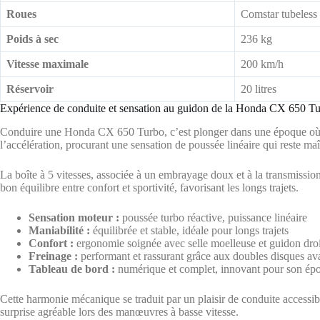
Roues
Comstar tubeless
Poids à sec
236 kg
Vitesse maximale
200 km/h
Réservoir
20 litres
Expérience de conduite et sensation au guidon de la Honda CX 650 T
Conduire une Honda CX 650 Turbo, c’est plonger dans une époque où la 
l’accélération, procurant une sensation de poussée linéaire qui reste ma
La boîte à 5 vitesses, associée à un embrayage doux et à la transmission
bon équilibre entre confort et sportivité, favorisant les longs trajets.
Sensation moteur :
poussée turbo réactive, puissance linéaire
Maniabilité :
équilibrée et stable, idéale pour longs trajets
Confort :
ergonomie soignée avec selle moelleuse et guidon droi
Freinage :
performant et rassurant grâce aux doubles disques av
Tableau de bord :
numérique et complet, innovant pour son ép
Cette harmonie mécanique se traduit par un plaisir de conduite access
surprise agréable lors des manœuvres à basse vitesse.