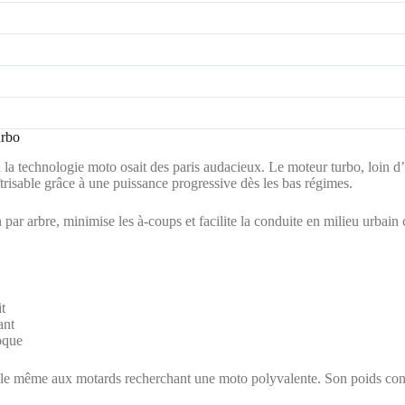
urbo
technologie moto osait des paris audacieux. Le moteur turbo, loin d’ê
îtrisable grâce à une puissance progressive dès les bas régimes.
 par arbre, minimise les à-coups et facilite la conduite en milieu urbain
t
ant
oque
ible même aux motards recherchant une moto polyvalente. Son poids cont