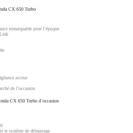
 Honda CX 650 Turbo
sance remarquable pour l’époque
-Link
ite
gilance accrue
s
arché de l’occasion
e Honda CX 650 Turbo d’occasion
50
er le système de démarrage