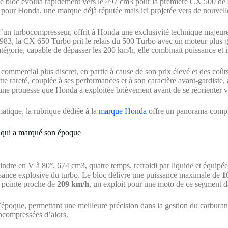
bloc évolua rapidement vers le 497 cm3 pour la première CX 500 de séri
es pour Honda, une marque déjà réputée mais ici projetée vers de nouve
un turbocompresseur, offrit à Honda une exclusivité technique majeure
1983, la CX 650 Turbo prit le relais du 500 Turbo avec un moteur plus g
égorie, capable de dépasser les 200 km/h, elle combinait puissance et 
mmercial plus discret, en partie à cause de son prix élevé et des coûts
e rareté, couplée à ses performances et à son caractère avant-gardiste,
, une prouesse que Honda a exploitée brièvement avant de se réorienter 
atique, la rubrique dédiée à la
marque Honda
offre un panorama comple
 qui a marqué son époque
dre en V à 80°, 674 cm3, quatre temps, refroidi par liquide et équipée
ssance explosive du turbo. Le bloc délivre une puissance maximale de
1
e pointe proche de
209 km/h
, un exploit pour une moto de ce segment d
oque, permettant une meilleure précision dans la gestion du carburant e
rbocompressées d’alors.