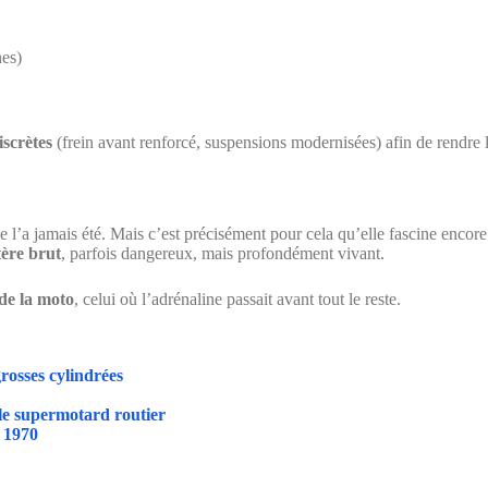
nes)
iscrètes
(frein avant renforcé, suspensions modernisées) afin de rendre la
 l’a jamais été. Mais c’est précisément pour cela qu’elle fascine encore
tère brut
, parfois dangereux, mais profondément vivant.
 de la moto
, celui où l’adrénaline passait avant tout le reste.
rosses cylindrées
le supermotard routier
 1970