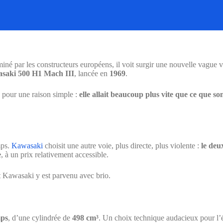
iné par les constructeurs européens, il voit surgir une nouvelle vague 
saki 500 H1 Mach III
, lancée en
1969
.
e pour une raison simple :
elle allait beaucoup plus vite que ce que so
mps.
Kawasaki
choisit une autre voie, plus directe, plus violente :
le deu
e
, à un prix relativement accessible.
t Kawasaki y est parvenu avec brio.
mps
, d’une cylindrée de
498 cm³
. Un choix technique audacieux pour l’é