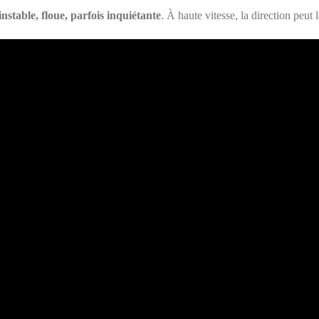
instable, floue, parfois inquiétante
. À haute vitesse, la direction peut