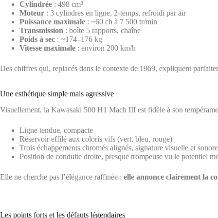
Cylindrée
: 498 cm³
Moteur
: 3 cylindres en ligne, 2-temps, refroidi par air
Puissance maximale
: ~60 ch à 7 500 tr/min
Transmission
: boîte 5 rapports, chaîne
Poids à sec
: ~174–176 kg
Vitesse maximale
: environ 200 km/h
Des chiffres qui, replacés dans le contexte de 1969, expliquent parfaite
Une esthétique simple mais agressive
Visuellement, la Kawasaki 500 H1 Mach III est fidèle à son tempérame
Ligne tendue, compacte
Réservoir effilé aux coloris vifs (vert, bleu, rouge)
Trois échappements chromés alignés, signature visuelle et sonore
Position de conduite droite, presque trompeuse vu le potentiel m
Elle ne cherche pas l’élégance raffinée :
elle annonce clairement la c
Les points forts et les défauts légendaires