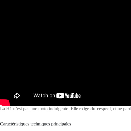
La H1 n’est pas une moto indulgente.
Elle exige du respect
, et ne pa
Caractéristiques techniques principales