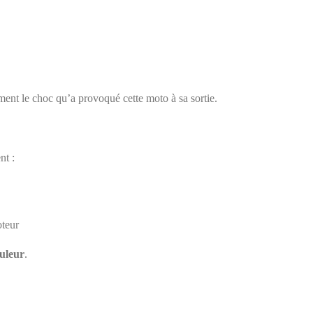
ment le choc qu’a provoqué cette moto à sa sortie.
nt :
oteur
ouleur
.