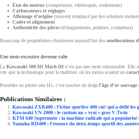
État du moteur
(compression, vilebrequin, roulements)
Carburateurs et réglages
Allumage d’origine
(souvent remplacé par des solutions moder
Cadre et alignement
Authenticité des pièces
(échappements, peinture, compteurs)
Beaucoup de propriétaires choisissent aujourd’hui des
améliorations d
Une moto excessive devenue culte
La
Kawasaki 500 H1 Mach III
n’est pas une moto raisonnable. Elle ne
vite que la technologie pour la maîtriser, où les motos avaient un
carac
Posséder ou piloter une H1, c’est toucher du doigt
l’âge d’or sauvage
Publications Similaires :
Kawasaki ZXR400 : l’icône sportive 400 cm³ qui a défié les g
Kawasaki VN 2000 : le custom au « vrai » gros V-Twin
KTM 640 Supermoto : la machine radicale qui a popularisé 
Yamaha RD400 : l’essence du deux-temps sportif des années