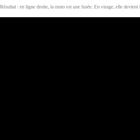
Résultat : en ligne droite, la moto est une fusée. En virage, elle devient