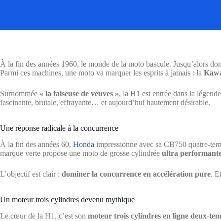
À la fin des années 1960, le monde de la moto bascule. Jusqu’alors dom
Parmi ces machines, une moto va marquer les esprits à jamais : la
Kawa
Surnommée
« la faiseuse de veuves »
, la H1 est entrée dans la légend
fascinante, brutale, effrayante… et aujourd’hui hautement désirable.
Une réponse radicale à la concurrence
À la fin des années 60,
Honda
impressionne avec sa CB750 quatre-te
marque verte propose une moto de grosse cylindrée
ultra performant
L’objectif est clair :
dominer la concurrence en accélération pure
. E
Un moteur trois cylindres devenu mythique
Le cœur de la H1, c’est son
moteur trois cylindres en ligne deux-te