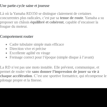
Une partie-cycle saine et joueuse
Là où la Yamaha RD350 se distingue clairement de certaines
concurrentes plus radicales, c’est par sa
tenue de route
. Yamaha a su
proposer un châssis
équilibré et cohérent
, capable d’encaisser la
fougue du moteur.
Comportement routier
Cadre tubulaire simple mais efficace
Direction vive et précise
Excellente agilité en virage
Freinage correct pour l’époque (simple disque à l’avant)
La RD n’est pas une moto instable. Elle prévient, communique, et
permet de rouler vite
sans donner l’impression de jouer sa vie à
chaque accélération
. C’est une sportive formatrice, qui récompense le
pilotage propre et la finesse.