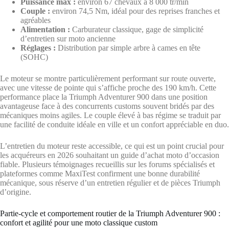
Puissance max :
environ 67 chevaux à 8 000 tr/min
Couple :
environ 74,5 Nm, idéal pour des reprises franches et
agréables
Alimentation :
Carburateur classique, gage de simplicité
d’entretien sur moto ancienne
Réglages :
Distribution par simple arbre à cames en tête
(SOHC)
Le moteur se montre particulièrement performant sur route ouverte,
avec une vitesse de pointe qui s’affiche proche des 190 km/h. Cette
performance place la Triumph Adventurer 900 dans une position
avantageuse face à des concurrents customs souvent bridés par des
mécaniques moins agiles. Le couple élevé à bas régime se traduit par
une facilité de conduite idéale en ville et un confort appréciable en duo.
L’entretien du moteur reste accessible, ce qui est un point crucial pour
les acquéreurs en 2026 souhaitant un guide d’achat moto d’occasion
fiable. Plusieurs témoignages recueillis sur les forums spécialisés et
plateformes comme MaxiTest confirment une bonne durabilité
mécanique, sous réserve d’un entretien régulier et de pièces Triumph
d’origine.
Partie-cycle et comportement routier de la Triumph Adventurer 900 :
confort et agilité pour une moto classique custom