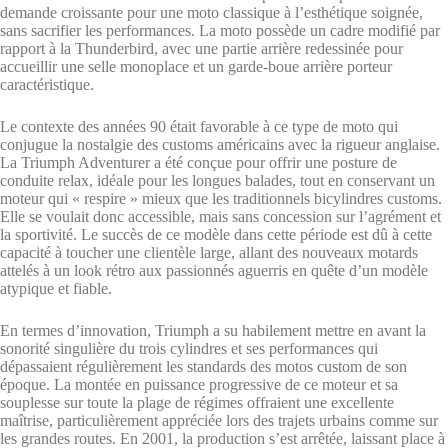
demande croissante pour une moto classique à l’esthétique soignée,
sans sacrifier les performances. La moto possède un cadre modifié par
rapport à la Thunderbird, avec une partie arrière redessinée pour
accueillir une selle monoplace et un garde-boue arrière porteur
caractéristique.
Le contexte des années 90 était favorable à ce type de moto qui
conjugue la nostalgie des customs américains avec la rigueur anglaise.
La Triumph Adventurer a été conçue pour offrir une posture de
conduite relax, idéale pour les longues balades, tout en conservant un
moteur qui « respire » mieux que les traditionnels bicylindres customs.
Elle se voulait donc accessible, mais sans concession sur l’agrément et
la sportivité. Le succès de ce modèle dans cette période est dû à cette
capacité à toucher une clientèle large, allant des nouveaux motards
attelés à un look rétro aux passionnés aguerris en quête d’un modèle
atypique et fiable.
En termes d’innovation, Triumph a su habilement mettre en avant la
sonorité singulière du trois cylindres et ses performances qui
dépassaient régulièrement les standards des motos custom de son
époque. La montée en puissance progressive de ce moteur et sa
souplesse sur toute la plage de régimes offraient une excellente
maîtrise, particulièrement appréciée lors des trajets urbains comme sur
les grandes routes. En 2001, la production s’est arrêtée, laissant place à