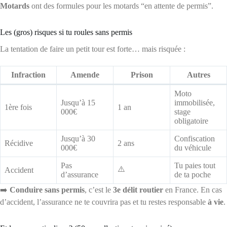
Motards
ont des formules pour les motards “en attente de permis”.
Les (gros) risques si tu roules sans permis
La tentation de faire un petit tour est forte… mais risquée :
Infraction
Amende
Prison
Autres
Moto
Jusqu’à 15
immobilisée,
1ère fois
1 an
000€
stage
obligatoire
Jusqu’à 30
Confiscation
Récidive
2 ans
000€
du véhicule
Pas
Tu paies tout
⚠️
Accident
d’assurance
de ta poche
➡️
Conduire sans permis
, c’est le
3e délit routier
en France. En cas
d’accident, l’assurance ne te couvrira pas et tu restes responsable
à vie
.